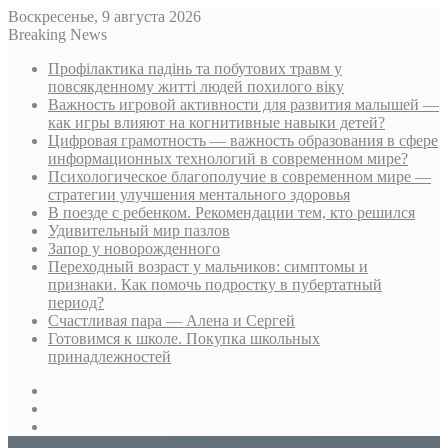
Воскресенье, 9 августа 2026
Breaking News
Профілактика падінь та побутових травм у
повсякденному житті людей похилого віку
Важность игровой активности для развития малышей —
как игры влияют на когнитивные навыки детей?
Цифровая грамотность — важность образования в сфере
информационных технологий в современном мире?
Психологическое благополучие в современном мире —
стратегии улучшения ментального здоровья
В поезде с ребенком. Рекомендации тем, кто решился
Удивительный мир пазлов
Запор у новорожденного
Переходный возраст у мальчиков: симптомы и
признаки. Как помочь подростку в пубертатный
период?
Счастливая пара — Алена и Сергей
Готовимся к школе. Покупка школьных
принадлежностей
Sidebar
Случайная
статья
Log
In