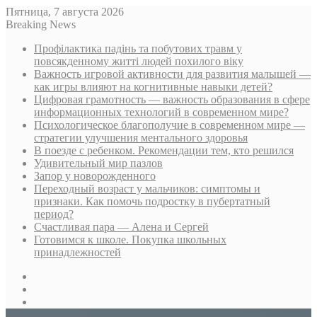
Пятница, 7 августа 2026
Breaking News
Профілактика падінь та побутових травм у
повсякденному житті людей похилого віку
Важность игровой активности для развития малышей —
как игры влияют на когнитивные навыки детей?
Цифровая грамотность — важность образования в сфере
информационных технологий в современном мире?
Психологическое благополучие в современном мире —
стратегии улучшения ментального здоровья
В поезде с ребенком. Рекомендации тем, кто решился
Удивительный мир пазлов
Запор у новорожденного
Переходный возраст у мальчиков: симптомы и
признаки. Как помочь подростку в пубертатный
период?
Счастливая пара — Алена и Сергей
Готовимся к школе. Покупка школьных
принадлежностей
Sidebar
Случайная
статья
Log
In