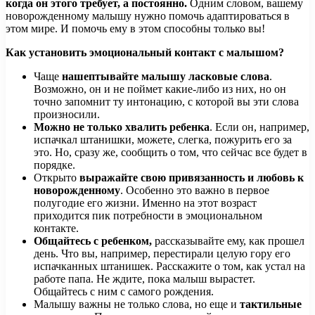
когда он этого требует, а постоянно.
Одним словом, вашему
новорожденному малышу нужно помочь адаптироваться в
этом мире. И помочь ему в этом способны только вы!
Как установить эмоциональный контакт с малышом?
Чаще
нашептывайте малышу ласковые слова
.
Возможно, он и не поймет какие-либо из них, но он
точно запомнит ту интонацию, с которой вы эти слова
произносили.
Можно не только хвалить ребенка
. Если он, например,
испачкал штанишки, можете, слегка, пожурить его за
это. Но, сразу же, сообщить о том, что сейчас все будет в
порядке.
Открыто
выражайте свою привязанность и любовь к
новорожденному
. Особенно это важно в первое
полугодие его жизни. Именно на этот возраст
приходится пик потребности в эмоциональном
контакте.
Общайтесь с ребенком,
рассказывайте ему, как прошел
день. Что вы, например, перестирали целую гору его
испачканных штанишек. Расскажите о том, как устал на
работе папа. Не ждите, пока малыш вырастет.
Общайтесь с ним с самого рождения.
Малышу важны не только слова, но еще и
тактильные