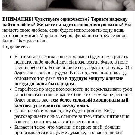
ВНИМАНИЕ!
Чувствуете одиночество? Теряете надежду
найти любовь? Желаете наладить свою личную жизнь?
Вы
найдете свою любовь, если будете использовать одну вещь
которая помогает Мэрилин Керро, финалистке трех сезонов
Битвы Экстрасенсов.
Подробнее…
В тот момент, когда вашего малыша будет осматривать
педиатр, либо любой другой врач, всегда будьте в поле
зрения ребенка. Успокаивайте его, держите за ручку. Он
будет знать, что вы рядом. В его подсознании навсегда
отложится тот факт, что
в трудную минуту близкие
всегда должны быть рядом
.
Старайтесь по мере возможности не перекладывать уход
за ребенком на плечи ваших близких. Чем чаще ребенок
будет видеть вас,
тем более сильный эмоциональный
контакт установится между вами.
Чаще целуйте малыша, ему будет приятно! Когда
разговариваете с ним, следите за тем, чтобы интонация
вашего голоса звучала заинтересованно.
Бывает и такое, что малыш, с первых дней, больше
привязывается к отцу. Не думайте, что вас он любит