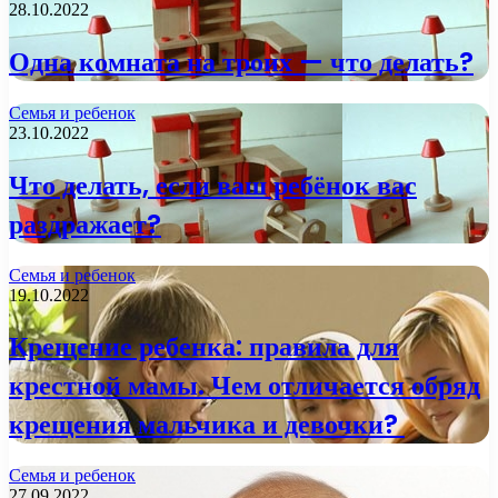
28.10.2022
Одна комната на троих — что делать?
Семья и ребенок
23.10.2022
Что делать, если ваш ребёнок вас
раздражает?
Семья и ребенок
19.10.2022
Крещение ребенка: правила для
крестной мамы. Чем отличается обряд
крещения мальчика и девочки?
Семья и ребенок
27.09.2022