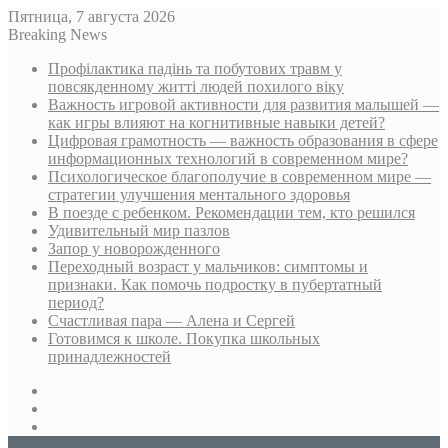
Пятница, 7 августа 2026
Breaking News
Профілактика падінь та побутових травм у
повсякденному житті людей похилого віку
Важность игровой активности для развития малышей —
как игры влияют на когнитивные навыки детей?
Цифровая грамотность — важность образования в сфере
информационных технологий в современном мире?
Психологическое благополучие в современном мире —
стратегии улучшения ментального здоровья
В поезде с ребенком. Рекомендации тем, кто решился
Удивительный мир пазлов
Запор у новорожденного
Переходный возраст у мальчиков: симптомы и
признаки. Как помочь подростку в пубертатный
период?
Счастливая пара — Алена и Сергей
Готовимся к школе. Покупка школьных
принадлежностей
Sidebar
Случайная
статья
Log
In