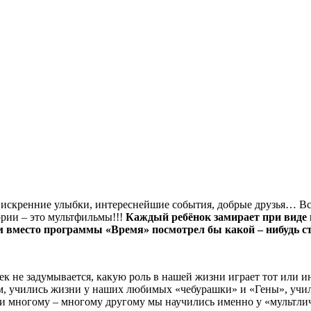
и, искренние улыбки, интереснейшие события, добрые друзья… Вс
ории – это мультфильмы!!!
Каждый
ребёнок замирает при виде
 вместо программы «Время» посмотрел бы какой – нибудь с
ек не задумывается, какую роль в нашей жизни играет тот или и
том, учились жизни у наших любимых «чебурашки» и «Гены», учи
, и многому – многому другому мы научились именно у «мультл