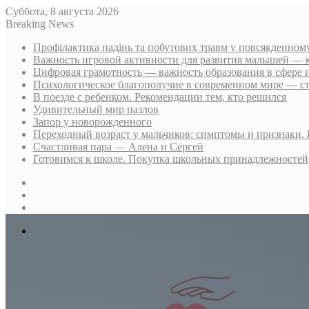
Суббота, 8 августа 2026
Breaking News
Профілактика падінь та побутових травм у повсякденном
Важность игровой активности для развития малышей — 
Цифровая грамотность — важность образования в сфере
Психологическое благополучие в современном мире — ст
В поезде с ребенком. Рекомендации тем, кто решился
Удивительный мир пазлов
Запор у новорожденного
Переходный возраст у мальчиков: симптомы и признаки.
Счастливая пара — Алена и Сергей
Готовимся к школе. Покупка школьных принадлежностей
Sidebar
Случайная
статья
Log
In
Меню