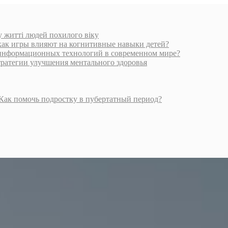
у житті людей похилого віку
как игры влияют на когнитивные навыки детей?
 информационных технологий в современном мире?
ратегии улучшения ментального здоровья
 Как помочь подростку в пубертатный период?