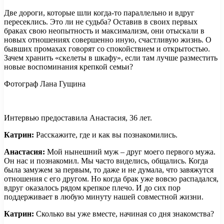
Две дороги, которые шли когда-то параллельно и вдруг
пересеклись. Это ли не судьба? Оставив в своих первых
браках свою неопытность и максимализм, они отыскали в
новых отношениях совершенно иную, счастливую жизнь. О
бывших промахах говорят со спокойствием и открытостью.
Зачем хранить «скелеты в шкафу», если там лучше разместить
новые воспоминания крепкой семьи?
Фотограф Лана Гущина
Интервью предоставила Анастасия, 36 лет.
Катрин:
Расскажите, где и как вы познакомились.
Анастасия:
Мой нынешний муж – друг моего первого мужа.
Он нас и познакомил. Мы часто виделись, общались. Когда
была замужем за первым, то даже и не думала, что завяжутся
отношения с его другом. Но когда брак уже вовсю распадался,
вдруг оказалось рядом крепкое плечо. И до сих пор
поддерживает в любую минуту нашей совместной жизни.
Катрин:
Сколько вы уже вместе, начиная со дня знакомства?