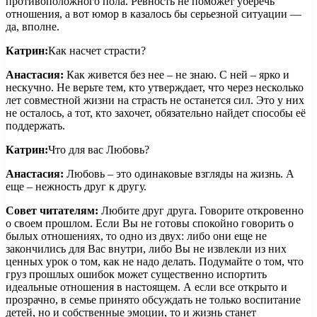
противоположного пола. Ревность не поможет уберечь
отношения, а вот юмор в казалось бы серьезной ситуации —
да, вполне.
Катрин:
Как насчет страсти?
Анастасия:
Как живется без нее – не знаю. С ней – ярко и
нескучно. Не верьте тем, кто утверждает, что через несколько
лет совместной жизни на страсть не останется сил. Это у них
не осталось, а тот, кто захочет, обязательно найдет способы её
поддержать.
Катрин:
Что для вас Любовь?
Анастасия:
Любовь – это одинаковые взгляды на жизнь. А
еще – нежность друг к другу.
Совет читателям:
Любите друг друга. Говорите откровенно
о своем прошлом. Если Вы не готовы спокойно говорить о
былых отношениях, то одно из двух: либо они еще не
закончились для Вас внутри, либо Вы не извлекли из них
ценных урок о том, как не надо делать. Подумайте о том, что
груз прошлых ошибок может существенно испортить
идеальные отношения в настоящем. А если все открыто и
прозрачно, в семье принято обсуждать не только воспитание
детей, но и собственные эмоции, то и жизнь станет