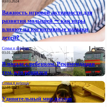
03.03.2024
Важность игровой активности для
развития малышей — как игры
влияют на когнитивные навыки
детей?
Семья и ребенок
03.01.2023
В поезде с ребенком. Рекомендации
тем, кто решился
Семья и ребенок
02.01.2023
Удивительный мир пазлов