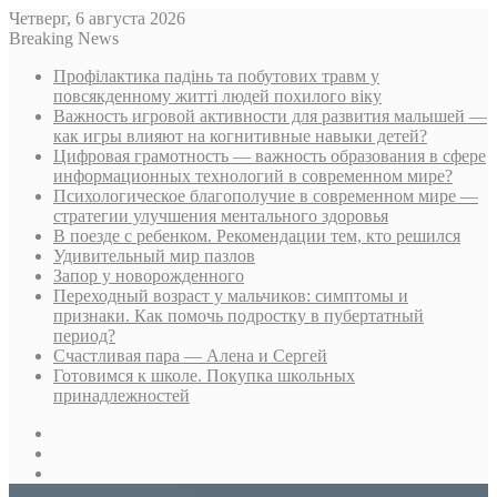
Четверг, 6 августа 2026
Breaking News
Профілактика падінь та побутових травм у
повсякденному житті людей похилого віку
Важность игровой активности для развития малышей —
как игры влияют на когнитивные навыки детей?
Цифровая грамотность — важность образования в сфере
информационных технологий в современном мире?
Психологическое благополучие в современном мире —
стратегии улучшения ментального здоровья
В поезде с ребенком. Рекомендации тем, кто решился
Удивительный мир пазлов
Запор у новорожденного
Переходный возраст у мальчиков: симптомы и
признаки. Как помочь подростку в пубертатный
период?
Счастливая пара — Алена и Сергей
Готовимся к школе. Покупка школьных
принадлежностей
Sidebar
Случайная
статья
Log
In