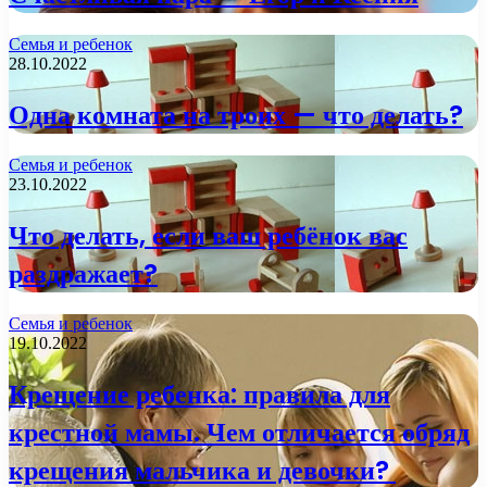
Семья и ребенок
28.10.2022
Одна комната на троих — что делать?
Семья и ребенок
23.10.2022
Что делать, если ваш ребёнок вас
раздражает?
Семья и ребенок
19.10.2022
Крещение ребенка: правила для
крестной мамы. Чем отличается обряд
крещения мальчика и девочки?